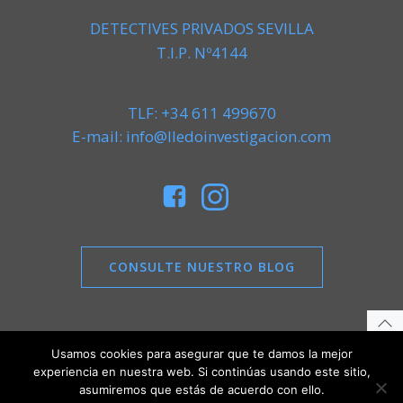
DETECTIVES PRIVADOS SEVILLA
T.I.P. Nº4144
TLF: +34 611 499670
E-mail: info@lledoinvestigacion.com
CONSULTE NUESTRO BLOG
Usamos cookies para asegurar que te damos la mejor
experiencia en nuestra web. Si continúas usando este sitio,
Aviso legal
|
Política de Privacidad
|
Política de
asumiremos que estás de acuerdo con ello.
Cookies