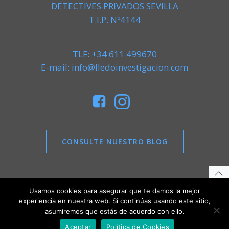
DETECTIVES PRIVADOS SEVILLA
T.I.P. Nº4144
TLF: +34 611 499670
E-mail: info@lledoinvestigacion.com
CONSULTE NUESTRO BLOG
Usamos cookies para asegurar que te damos la mejor
experiencia en nuestra web. Si continúas usando este sitio,
Aviso legal
|
Política de Privacidad
|
Política de
asumiremos que estás de acuerdo con ello.
Cookies
Aceptar
Política de Cookies