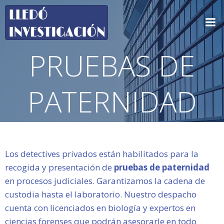
Saltar
al
contenido
PRUEBAS DE
PATERNIDAD
Los detectives privados están habilitados para la
recogida y presentación de
pruebas de paternidad
en procesos judiciales. Garantizamos la cadena de
custodia hasta el laboratorio. Nuestro despacho
cuenta con licenciados en biología y expertos en
ciencias forenses que podrán asesorarle en todo